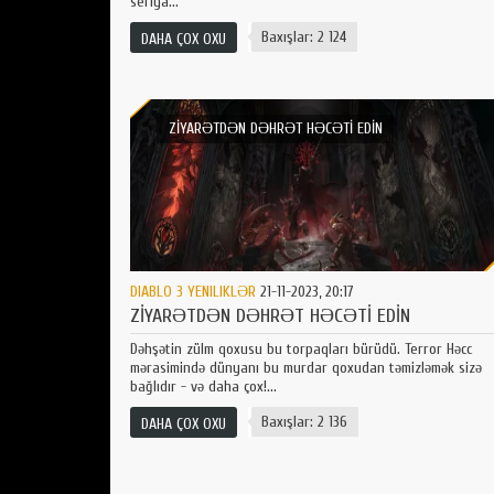
seriya...
Baxışlar: 2 124
DAHA ÇOX OXU
ZİYARƏTDƏN DƏHRƏT HƏCƏTİ EDİN
DIABLO 3 YENILIKLƏR
21-11-2023, 20:17
ZİYARƏTDƏN DƏHRƏT HƏCƏTİ EDİN
Dəhşətin zülm qoxusu bu torpaqları bürüdü. Terror Həcc
mərasimində dünyanı bu murdar qoxudan təmizləmək sizə
bağlıdır - və daha çox!...
Baxışlar: 2 136
DAHA ÇOX OXU