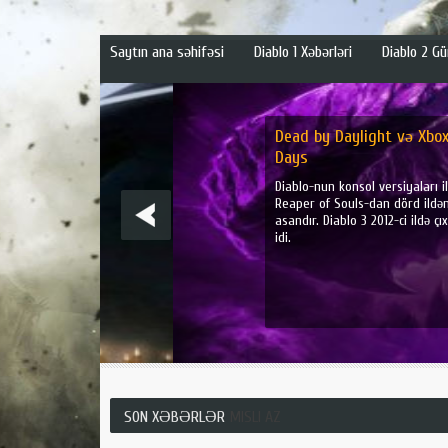
Saytın ana səhifəsi
Diablo 1 Xəbərləri
Diablo 2 Gü
Dead by Daylight və Xbox-da Diablo
Days
Diablo-nun konsol versiyaları ilə serialın əsa
Reaper of Souls-dan dörd ildən çox vaxt ke
asandır. Diablo 3 2012-ci ildə çıxdığından, d
idi.
SON XƏBƏRLƏR
MISLI AZ