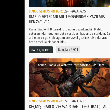
DIABLO SERIYASININ TARIXI
22-11-2023, 16:45
DIABLO VETERANLARI TƏRƏFINDƏN YAZILMIŞ
HEKAYƏLƏR
Rəsmi Diablo III Blizzard forumunu gəzərkən, bir Diablo
veteranından oyunun beta versiyası haqqında sızıldamağa
aid olan və yazı bir aydan çox əvvəl yazılmış olsa da, açıq
beta testi ilə əlaqədar bir...
Baxışlar: 4 924
DAHA ÇOX OXU
Keçmiş Diablo və Warcraft tərtibatçıları Gas Giant
Games studiyasını qurdular
DIABLO SERIYASININ TARIXI
22-11-2023, 16:37
KEÇMIŞ DIABLO VƏ WARCRAFT TƏRTIBATÇILARI