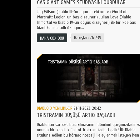
GAS GIANT GAMES STUDIYASINI QURDULAR
Jay Wilson (Diablo III-ün oyun direktoru və World of
Warcraft: Legion-un baş dizayneri) Julian Love (Diablo
Immortal və Diablo IV-ün döyüş dizayneri) ilə birlikdə Gas
Giant Games adlı öz oyun...
Baxışlar: 76 739
DAHA ÇOX OXU
TRISTRAMIN DÜŞÜŞÜ ARTIQ BAŞLADI!
DIABLO 3 YENILIKLƏR
21-11-2023, 20:42
TRISTRAMIN DÜŞÜŞÜ ARTIQ BAŞLADI!
Diablonun sərbəst buraxılmasının ildönümü qarşımızdadır v
onunla birlikdə illik Fall of Tristram tədbiri gəlir! İlk Diablo
tituluna edilən bu hörmət nostalji ilə əylənmək istəyən həm