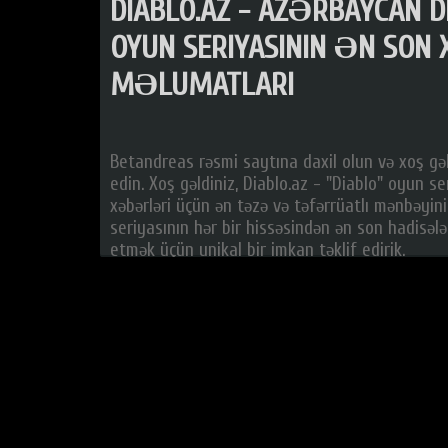
DIABLO.AZ - AZƏRBAYCAN D
OYUN SERIYASININ ƏN SO
MƏLUMATLARI
Betandreas rəsmi saytına daxil olun və xoş gə
edin. Xoş gəldiniz, Diablo.az - "Diablo" oyun se
xəbərləri üçün ən təzə və təfərrüatlı mənbəyini
seriyasının hər bir hissəsindən ən son hadisələ
etmək üçün unikal bir imkan təklif edirik.