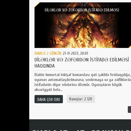
DİLƏKLƏR VƏ ZƏFƏRDƏN İSTİFADƏ EDİLMƏSİ
HAQQINDA
DIABLO 2 GÜNLÜK
21-11-2023, 20:01
DİLƏKLƏR VƏ ZƏFƏRDƏN İSTİFADƏ EDİLMƏSİ
HAQQINDA
Diablo Immortal inkişaf komandası qəti şəkildə fırıldaqçılığa,
oyunun avtomatlaşdırılmasına, sındırmaya və ya zəifliklərd
istifadənin digər növlərinə dözmür. Oyunçuların böyük
əksəriyyəti belə...
Baxışlar: 2 120
DAHA ÇOX OXU